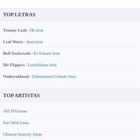
TOP LETRAS
Tommy Cash -
Ok letra
Leni Woess -
Aura letra
Rolf Zuckowski -
Es Schneit letra
Die Flippers -
Lotosblume letra
Outbreakband -
Zehntausend Gründe letra
TOP ARTISTAS
AYLIVA letras
Frei.Wild letras
Chinese Anarchy letras