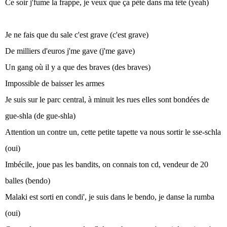
Ce soir j'fume la frappe, je veux que ça pète dans ma tête (yeah)
Je ne fais que du sale c'est grave (c'est grave)
De milliers d'euros j'me gave (j'me gave)
Un gang où il y a que des braves (des braves)
Impossible de baisser les armes
Je suis sur le parc central, à minuit les rues elles sont bondées de
gue-shla (de gue-shla)
Attention un contre un, cette petite tapette va nous sortir le sse-schla
(oui)
Imbécile, joue pas les bandits, on connais ton cd, vendeur de 20
balles (bendo)
Malaki est sorti en condi', je suis dans le bendo, je danse la rumba
(oui)