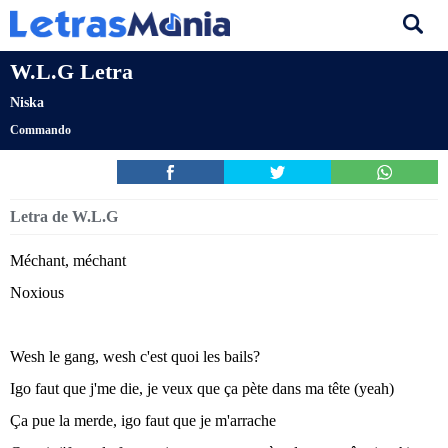
W.L.G Letra
Niska
Commando
Letra de W.L.G
Méchant, méchant
Noxious
Wesh le gang, wesh c'est quoi les bails?
Igo faut que j'me die, je veux que ça pète dans ma tête (yeah)
Ça pue la merde, igo faut que je m'arrache