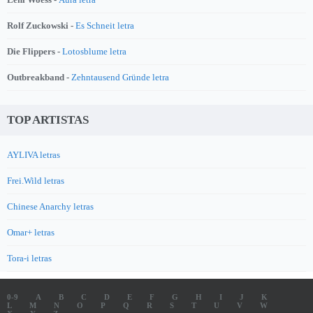
Rolf Zuckowski -
Es Schneit letra
Die Flippers -
Lotosblume letra
Outbreakband -
Zehntausend Gründe letra
TOP ARTISTAS
AYLIVA letras
Frei.Wild letras
Chinese Anarchy letras
Omar+ letras
Tora-i letras
0-9
A
B
C
D
E
F
G
H
I
J
K
L
M
N
O
P
Q
R
S
T
U
V
W