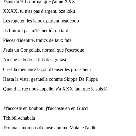
J'suis du 9-1, normal que j'aime XXX
XXXX, tu n'as pas d'argent, oza loku
Les rageux, les jaloux parlent beaucoup
Ils finiront pas m'lécher tôt ou tard
Pièces d'identité, trafics de faux fafs
J'suis un Congolais, normal que j'escroque
Amène le bédo et fais des go fast
C'est la meilleure façon d'baiser les procs hein
Hasta la vista, gestuelle comme Skippa Da Flippa
Quand la rue nous appelle, y'a XXX faut que je suis là
J't'accoste en boubou, j't'accoste en en Gucci
Tchibili-tchabala
J'connais mon pas d'danse comme Mala te l'a dit