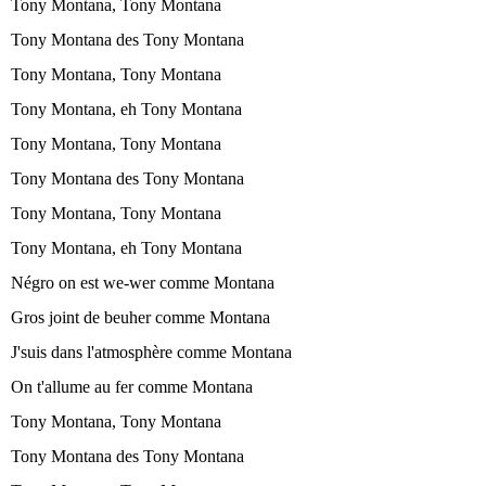
Tony Montana, Tony Montana
Tony Montana des Tony Montana
Tony Montana, Tony Montana
Tony Montana, eh Tony Montana
Tony Montana, Tony Montana
Tony Montana des Tony Montana
Tony Montana, Tony Montana
Tony Montana, eh Tony Montana
Négro on est we-wer comme Montana
Gros joint de beuher comme Montana
J'suis dans l'atmosphère comme Montana
On t'allume au fer comme Montana
Tony Montana, Tony Montana
Tony Montana des Tony Montana