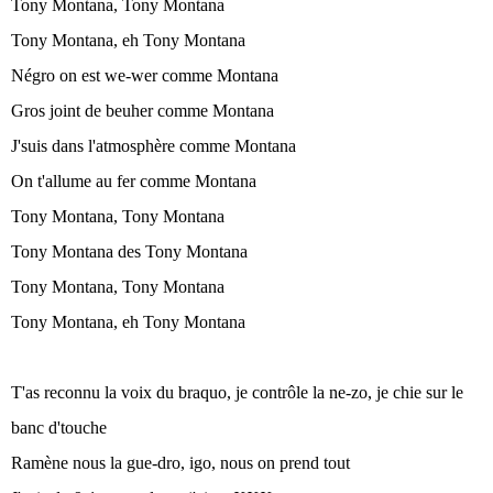
Tony Montana, Tony Montana
Tony Montana, eh Tony Montana
Négro on est we-wer comme Montana
Gros joint de beuher comme Montana
J'suis dans l'atmosphère comme Montana
On t'allume au fer comme Montana
Tony Montana, Tony Montana
Tony Montana des Tony Montana
Tony Montana, Tony Montana
Tony Montana, eh Tony Montana
T'as reconnu la voix du braquo, je contrôle la ne-zo, je chie sur le
banc d'touche
Ramène nous la gue-dro, igo, nous on prend tout