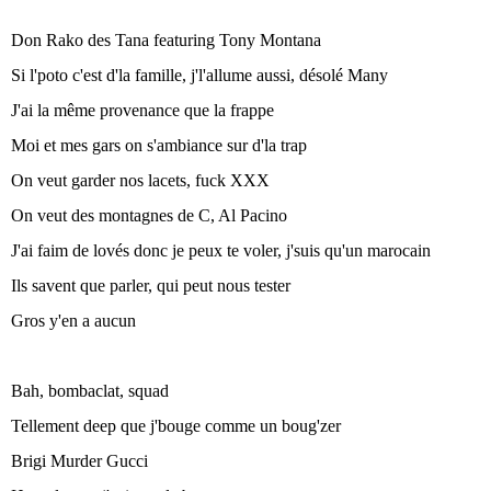
Don Rako des Tana featuring Tony Montana
Si l'poto c'est d'la famille, j'l'allume aussi, désolé Many
J'ai la même provenance que la frappe
Moi et mes gars on s'ambiance sur d'la trap
On veut garder nos lacets, fuck XXX
On veut des montagnes de C, Al Pacino
J'ai faim de lovés donc je peux te voler, j'suis qu'un marocain
Ils savent que parler, qui peut nous tester
Gros y'en a aucun
Bah, bombaclat, squad
Tellement deep que j'bouge comme un boug'zer
Brigi Murder Gucci