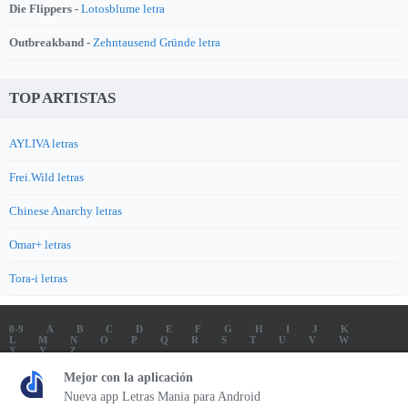
Die Flippers -
Lotosblume letra
Outbreakband -
Zehntausend Gründe letra
TOP ARTISTAS
AYLIVA letras
Frei.Wild letras
Chinese Anarchy letras
Omar+ letras
Tora-i letras
0-9
A
B
C
D
E
F
G
H
I
J
K
L
M
N
O
P
Q
R
S
T
U
V
W
X
Y
Z
LETRAS
SOUNDTRACK LETRAS
TOP 100 ARTISTAS
Mejor con la aplicación
TOP 100 LETRAS
ENVIA LETRAS
Nueva app Letras Mania para Android
Letrasmania.com - Copyright © 2026 - All Rights Reserved