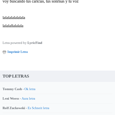
voy buscando tus caricias, tus sonrisas y tu voz
lalalalalalalala
lalalallalalala
Letra powered by
LyricFind
Imprimir Letra
TOP LETRAS
Tommy Cash -
Ok letra
Leni Woess -
Aura letra
Rolf Zuckowski -
Es Schneit letra