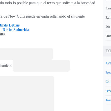
o todo lo posible para que el texto que solicita a la brevedad
Len
tra de New Cults puede enviarla rellenando el siguiente
Rol
Birds Letras
Die
o Die in Suburbia
lts
Out
TO
AYL
trónico:
Frei
Chi
Oma
Tora