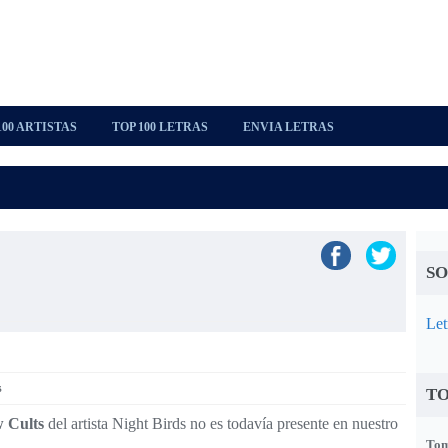
100 ARTISTAS
TOP 100 LETRAS
ENVIA LETRAS
SO
Let
s
TO
 Cults
del artista Night Birds no es todavía presente en nuestro
Tom