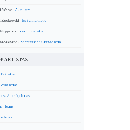
i Woess -
Aura letra
f Zuckowski -
Es Schneit letra
 Flippers -
Lotosblume letra
breakband -
Zehntausend Gründe letra
P ARTISTAS
IVA letras
.Wild letras
nese Anarchy letras
r+ letras
-i letras