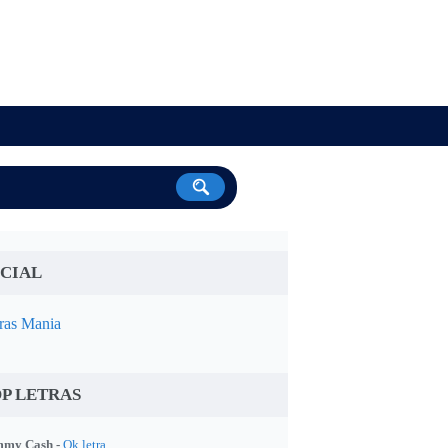
CIAL
ras Mania
P LETRAS
my Cash -
Ok letra