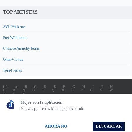
TOP ARTISTAS
AYLIVA letras
Frei.Wild letras
Chinese Anarchy letras
Omar+ letras
Tora-i letras
0-9
A
B
C
D
E
F
G
H
I
J
K
L
M
N
O
P
Q
R
S
T
U
V
W
X
Y
Z
LETRAS
SOUNDTRACK LETRAS
TOP 100 ARTISTAS
Mejor con la aplicación
TOP 100 LETRAS
ENVIA LETRAS
Nueva app Letras Mania para Android
Letrasmania.com - Copyright © 2026 - All Rights Reserved
AHORA NO
DESCARGAR