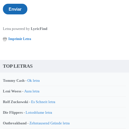
Letra powered by
LyricFind
Imprimir Letra
TOP LETRAS
Tommy Cash -
Ok letra
Leni Woess -
Aura letra
Rolf Zuckowski -
Es Schneit letra
Die Flippers -
Lotosblume letra
Outbreakband -
Zehntausend Gründe letra