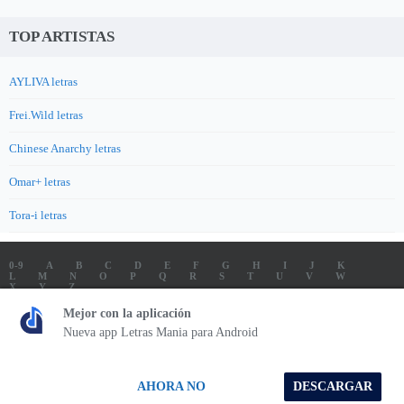
TOP ARTISTAS
AYLIVA letras
Frei.Wild letras
Chinese Anarchy letras
Omar+ letras
Tora-i letras
0-9
A
B
C
D
E
F
G
H
I
J
K
L
M
N
O
P
Q
R
S
T
U
V
W
X
Y
Z
LETRAS
SOUNDTRACK LETRAS
TOP 100 ARTISTAS
Mejor con la aplicación
TOP 100 LETRAS
ENVIA LETRAS
Nueva app Letras Mania para Android
Letrasmania.com - Copyright © 2026 - All Rights Reserved
AHORA NO
DESCARGAR