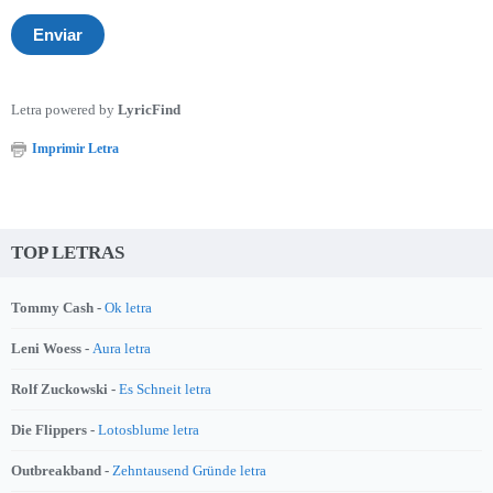
Letra powered by
LyricFind
Imprimir Letra
TOP LETRAS
Tommy Cash -
Ok letra
Leni Woess -
Aura letra
Rolf Zuckowski -
Es Schneit letra
Die Flippers -
Lotosblume letra
Outbreakband -
Zehntausend Gründe letra