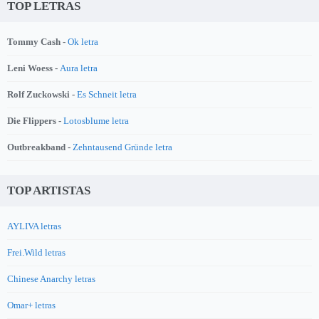
TOP LETRAS
Tommy Cash -
Ok letra
Leni Woess -
Aura letra
Rolf Zuckowski -
Es Schneit letra
Die Flippers -
Lotosblume letra
Outbreakband -
Zehntausend Gründe letra
TOP ARTISTAS
AYLIVA letras
Frei.Wild letras
Chinese Anarchy letras
Omar+ letras