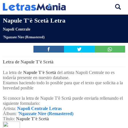
Napule T'è Scetà Letra
Napoli Centrale
'Ngazzate Nire (Remastered)
Letra de Napule T'è Scetà
La letra de
Napule T'è Scetà
del artista Napoli Centrale no es
todavía presente en nuestro database.
Estamos haciendo todo lo posible para que el texto que solicita a la
brevedad posible
Si conoce la letra de Napule T'è Scetà puede enviarla rellenando el
siguiente formulario:
Artista:
Napoli Centrale Letras
Álbum:
'Ngazzate Nire (Remastered)
Título:
Napule T'è Scetà