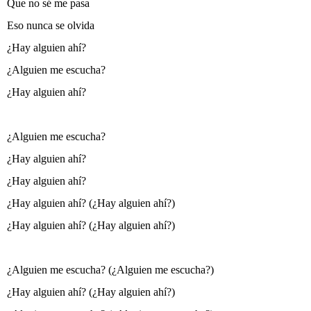
Que no sé me pasa
Eso nunca se olvida
¿Hay alguien ahí?
¿Alguien me escucha?
¿Hay alguien ahí?
¿Alguien me escucha?
¿Hay alguien ahí?
¿Hay alguien ahí?
¿Hay alguien ahí? (¿Hay alguien ahí?)
¿Hay alguien ahí? (¿Hay alguien ahí?)
¿Alguien me escucha? (¿Alguien me escucha?)
¿Hay alguien ahí? (¿Hay alguien ahí?)