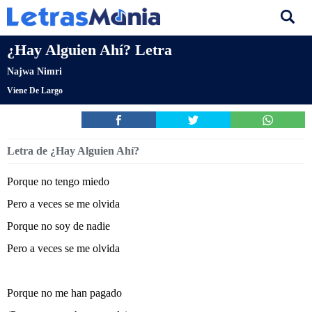
¿Hay Alguien Ahí? Letra
Najwa Nimri
Viene De Largo
Letra de ¿Hay Alguien Ahí?
Porque no tengo miedo
Pero a veces se me olvida
Porque no soy de nadie
Pero a veces se me olvida
Porque no me han pagado