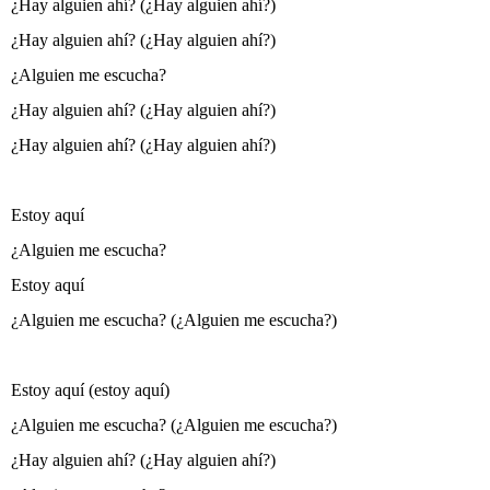
¿Hay alguien ahí? (¿Hay alguien ahí?)
¿Hay alguien ahí? (¿Hay alguien ahí?)
¿Alguien me escucha?
¿Hay alguien ahí? (¿Hay alguien ahí?)
¿Hay alguien ahí? (¿Hay alguien ahí?)
Estoy aquí
¿Alguien me escucha?
Estoy aquí
¿Alguien me escucha? (¿Alguien me escucha?)
Estoy aquí (estoy aquí)
¿Alguien me escucha? (¿Alguien me escucha?)
¿Hay alguien ahí? (¿Hay alguien ahí?)