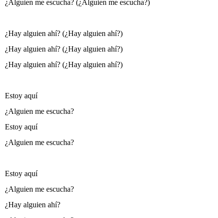
¿Alguien me escucha? (¿Alguien me escucha?)
¿Hay alguien ahí? (¿Hay alguien ahí?)
¿Hay alguien ahí? (¿Hay alguien ahí?)
¿Hay alguien ahí? (¿Hay alguien ahí?)
Estoy aquí
¿Alguien me escucha?
Estoy aquí
¿Alguien me escucha?
Estoy aquí
¿Alguien me escucha?
¿Hay alguien ahí?