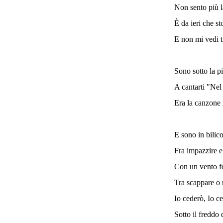
Non sento più l
È da ieri che s
E non mi vedi tr
Sono sotto la p
A cantarti "Nel 
Era la canzone 
E sono in bilic
Fra impazzire e
Con un vento f
Tra scappare o 
Io cederò, Io c
Sotto il freddo 