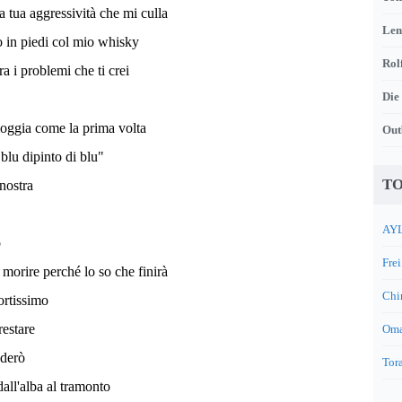
a tua aggressività che mi culla
Len
to in piedi col mio whisky
Rol
a i problemi che ti crei
Die
ioggia come la prima volta
Out
blu dipinto di blu"
TO
nostra
AYL
o
Frei
 morire perché lo so che finirà
Chi
ortissimo
restare
Oma
ederò
Tora
dall'alba al tramonto