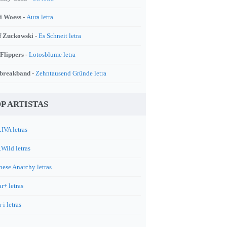
i Woess -
Aura letra
f Zuckowski -
Es Schneit letra
 Flippers -
Lotosblume letra
breakband -
Zehntausend Gründe letra
P ARTISTAS
IVA letras
.Wild letras
nese Anarchy letras
r+ letras
-i letras