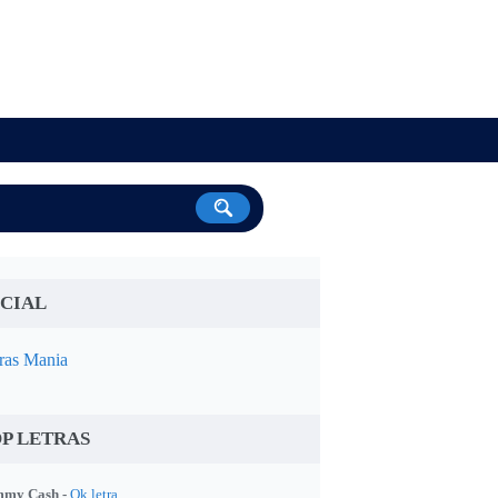
CIAL
ras Mania
P LETRAS
my Cash -
Ok letra