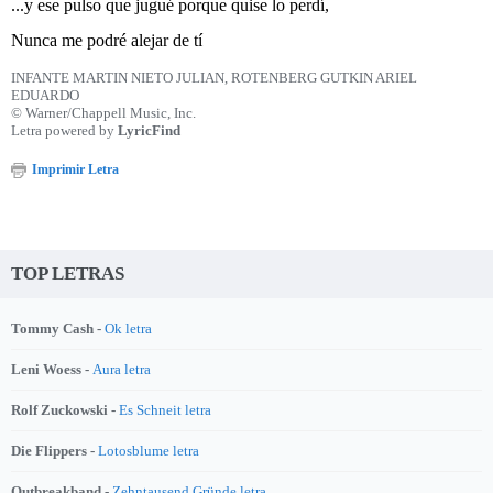
...y ese pulso que jugué porque quise lo perdí,
Nunca me podré alejar de tí
INFANTE MARTIN NIETO JULIAN, ROTENBERG GUTKIN ARIEL
EDUARDO
© Warner/Chappell Music, Inc.
Letra powered by
LyricFind
Imprimir Letra
TOP LETRAS
Tommy Cash -
Ok letra
Leni Woess -
Aura letra
Rolf Zuckowski -
Es Schneit letra
Die Flippers -
Lotosblume letra
Outbreakband -
Zehntausend Gründe letra