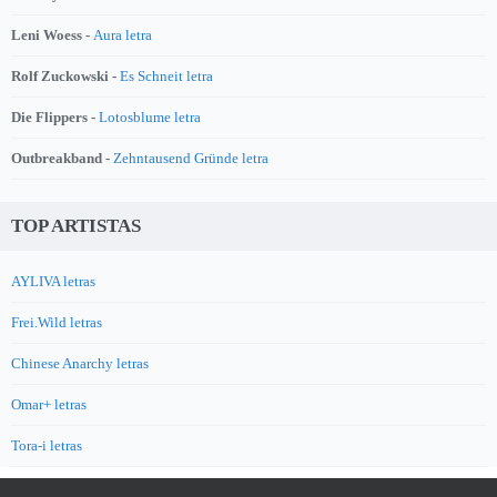
Leni Woess -
Aura letra
Rolf Zuckowski -
Es Schneit letra
Die Flippers -
Lotosblume letra
Outbreakband -
Zehntausend Gründe letra
TOP ARTISTAS
AYLIVA letras
Frei.Wild letras
Chinese Anarchy letras
Omar+ letras
Tora-i letras