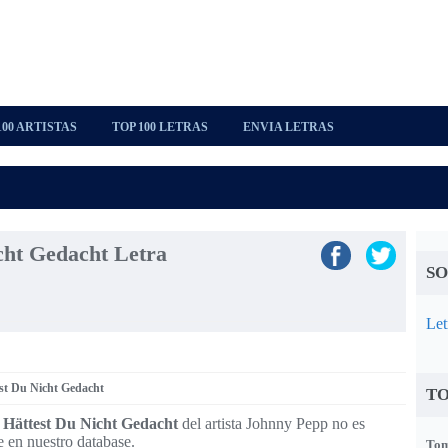
100 ARTISTAS
TOP 100 LETRAS
ENVIA LETRAS
cht Gedacht Letra
SO
Let
est Du Nicht Gedacht
TO
 Hättest Du Nicht Gedacht
del artista Johnny Pepp no es
e en nuestro database.
Tom