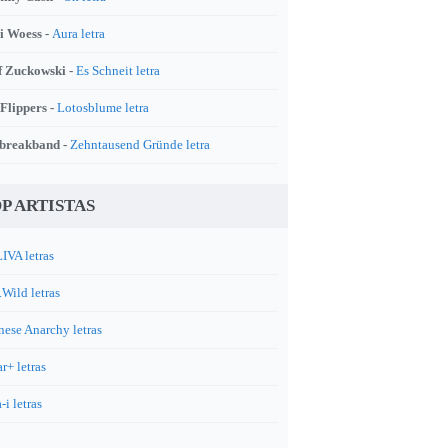
i Woess -
Aura letra
f Zuckowski -
Es Schneit letra
 Flippers -
Lotosblume letra
breakband -
Zehntausend Gründe letra
P ARTISTAS
IVA letras
.Wild letras
nese Anarchy letras
r+ letras
-i letras