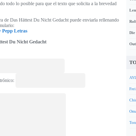
o todo lo posible para que el texto que solicita a la brevedad
Len
tra de Das Hättest Du Nicht Gedacht puede enviarla rellenando
Rol
mulario:
 Pepp Letras
Die
test Du Nicht Gedacht
Out
TO
AYL
trónico:
Frei
Chi
Oma
Tora