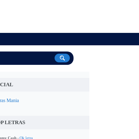
CIAL
ras Mania
P LETRAS
my Cash -
Ok letra