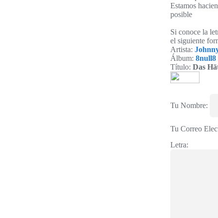
Estamos haciend
posible
Si conoce la le
el siguiente for
Artista:
Johnny
Álbum:
8null8
Título:
Das Hät
Tu Nombre:
Tu Correo Elec
Letra: