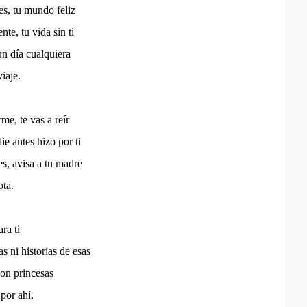
es, tu mundo feliz
nte, tu vida sin ti
un día cualquiera
iaje.
me, te vas a reír
ie antes hizo por ti
s, avisa a tu madre
ota.
ra ti
 ni historias de esas
on princesas
por ahí.