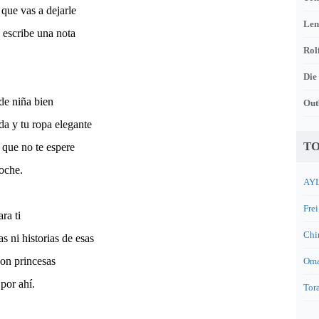
 que vas a dejarle
Len
 escribe una nota
Rol
Die
de niña bien
Out
a y tu ropa elegante
TO
 que no te espere
oche.
AYL
Frei
ra ti
Chi
 ni historias de esas
on princesas
Oma
por ahí.
Tora