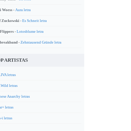
i Woess -
Aura letra
f Zuckowski -
Es Schneit letra
 Flippers -
Lotosblume letra
breakband -
Zehntausend Gründe letra
P ARTISTAS
IVA letras
.Wild letras
nese Anarchy letras
r+ letras
-i letras