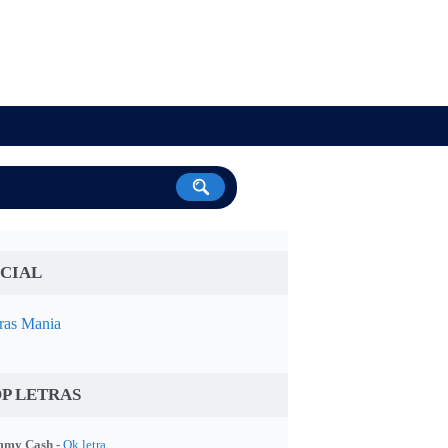
CIAL
ras Mania
P LETRAS
my Cash -
Ok letra