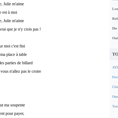
ie, Julie m'aime
Len
ie est à moi
Rol
ie, Julie m'aime
Die
vrai que je n'y crois pas !
Out
ur moi c'est fini
TO
ma place à table
es parties de billard
AYL
vous n'allez pas le croire
Frei
Chi
Oma
eut ma soupente
Tora
gent pour payer,