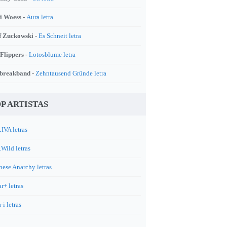
i Woess -
Aura letra
f Zuckowski -
Es Schneit letra
 Flippers -
Lotosblume letra
breakband -
Zehntausend Gründe letra
P ARTISTAS
IVA letras
.Wild letras
nese Anarchy letras
r+ letras
-i letras