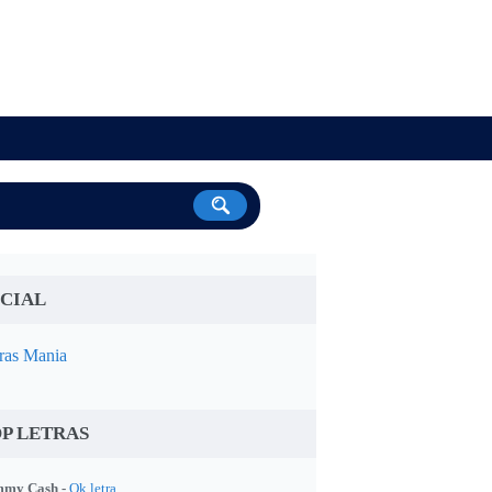
CIAL
ras Mania
P LETRAS
my Cash -
Ok letra