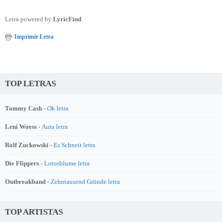
Letra powered by
LyricFind
Imprimir Letra
TOP LETRAS
Tommy Cash -
Ok letra
Leni Woess -
Aura letra
Rolf Zuckowski -
Es Schneit letra
Die Flippers -
Lotosblume letra
Outbreakband -
Zehntausend Gründe letra
TOP ARTISTAS