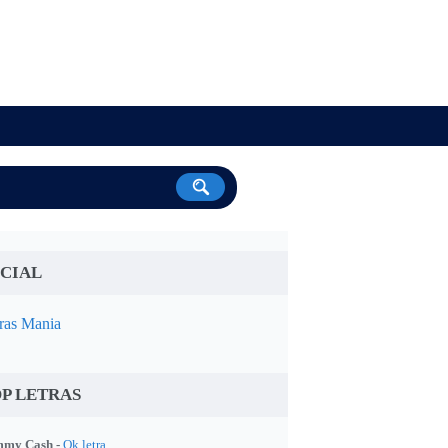
CIAL
ras Mania
P LETRAS
my Cash -
Ok letra