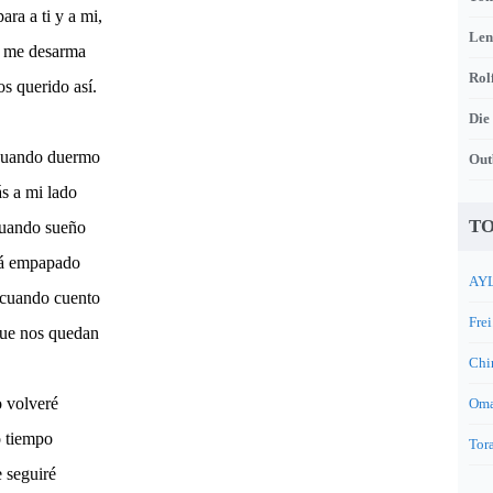
ara a ti y a mi,
Len
y me desarma
Rol
s querido así.
Die
cuando duermo
Out
ás a mi lado
TO
cuando sueño
tá empapado
AYL
cuando cuento
Frei
que nos quedan
Chi
 volveré
Oma
o tiempo
Tora
 seguiré