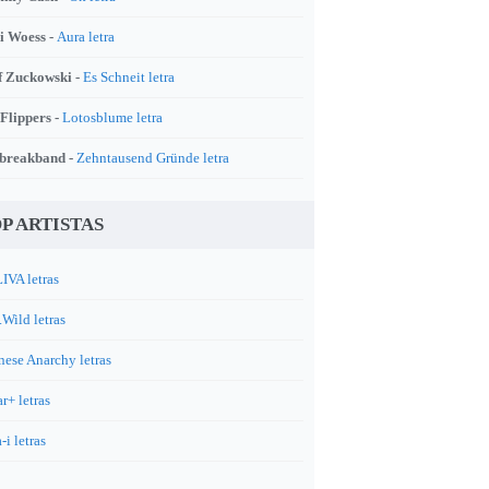
i Woess -
Aura letra
f Zuckowski -
Es Schneit letra
 Flippers -
Lotosblume letra
breakband -
Zehntausend Gründe letra
P ARTISTAS
IVA letras
.Wild letras
nese Anarchy letras
r+ letras
-i letras