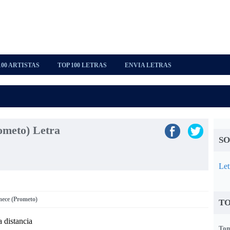
100 ARTISTAS
TOP 100 LETRAS
ENVIA LETRAS
ometo) Letra
SO
Let
mece (Prometo)
TO
 distancia
Tom