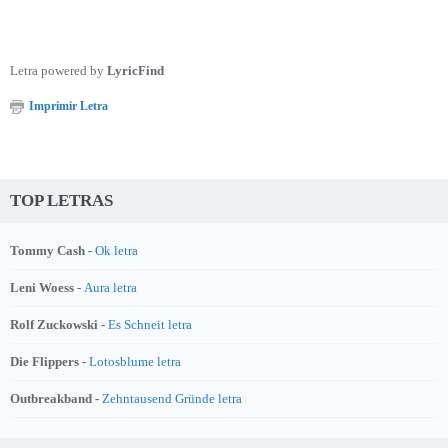
Letra powered by
LyricFind
Imprimir Letra
TOP LETRAS
Tommy Cash -
Ok letra
Leni Woess -
Aura letra
Rolf Zuckowski -
Es Schneit letra
Die Flippers -
Lotosblume letra
Outbreakband -
Zehntausend Gründe letra