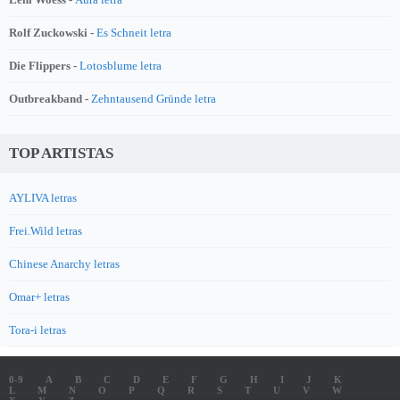
Rolf Zuckowski -
Es Schneit letra
Die Flippers -
Lotosblume letra
Outbreakband -
Zehntausend Gründe letra
TOP ARTISTAS
AYLIVA letras
Frei.Wild letras
Chinese Anarchy letras
Omar+ letras
Tora-i letras
0-9
A
B
C
D
E
F
G
H
I
J
K
L
M
N
O
P
Q
R
S
T
U
V
W