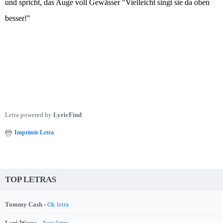
und spricht, das Auge voll Gewässer "Vielleicht singt sie da oben
besser!"
Letra powered by
LyricFind
Imprimir Letra
TOP LETRAS
Tommy Cash -
Ok letra
Leni Woess -
Aura letra