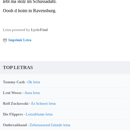
lebt ma stolz im Schussadahl.
Oooh d hoim in Ravensburg.
Letra powered by
LyricFind
Imprimir Letra
TOP LETRAS
Tommy Cash -
Ok letra
Leni Woess -
Aura letra
Rolf Zuckowski -
Es Schneit letra
Die Flippers -
Lotosblume letra
Outbreakband -
Zehntausend Gründe letra