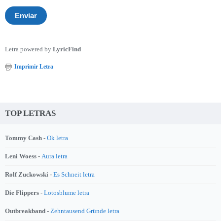
Letra powered by
LyricFind
Imprimir Letra
TOP LETRAS
Tommy Cash -
Ok letra
Leni Woess -
Aura letra
Rolf Zuckowski -
Es Schneit letra
Die Flippers -
Lotosblume letra
Outbreakband -
Zehntausend Gründe letra