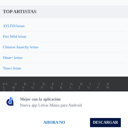
TOP ARTISTAS
AYLIVA letras
Frei.Wild letras
Chinese Anarchy letras
Omar+ letras
Tora-i letras
0-9
A
B
C
D
E
F
G
H
I
J
K
L
M
N
O
P
Q
R
S
T
U
V
W
X
Y
Z
LETRAS
SOUNDTRACK LETRAS
TOP 100 ARTISTAS
Mejor con la aplicación
TOP 100 LETRAS
ENVIA LETRAS
Nueva app Letras Mania para Android
Letrasmania.com - Copyright © 2026 - All Rights Reserved
AHORA NO
DESCARGAR