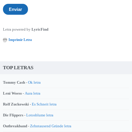
Letra powered by
LyricFind
Imprimir Letra
TOP LETRAS
Tommy Cash -
Ok letra
Leni Woess -
Aura letra
Rolf Zuckowski -
Es Schneit letra
Die Flippers -
Lotosblume letra
Outbreakband -
Zehntausend Gründe letra