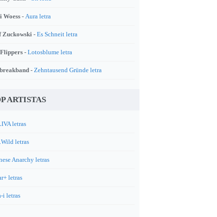
i Woess -
Aura letra
f Zuckowski -
Es Schneit letra
 Flippers -
Lotosblume letra
breakband -
Zehntausend Gründe letra
P ARTISTAS
IVA letras
.Wild letras
nese Anarchy letras
r+ letras
-i letras