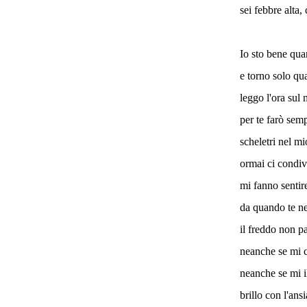
sei febbre alta
Io sto bene qu
e torno solo qu
leggo l'ora sul
per te farò sem
scheletri nel m
ormai ci condiv
mi fanno senti
da quando te ne
il freddo non p
neanche se mi c
neanche se mi i
brillo con l'ansi