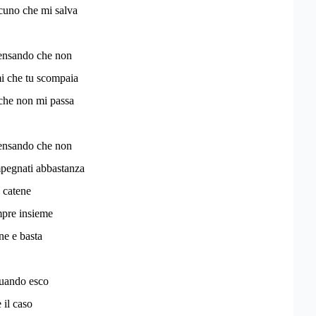
cuno che mi salva
ensando che non
i che tu scompaia
, che non mi passa
ensando che non
mpegnati abbastanza
 catene
empre insieme
ne e basta
uando esco
 il caso