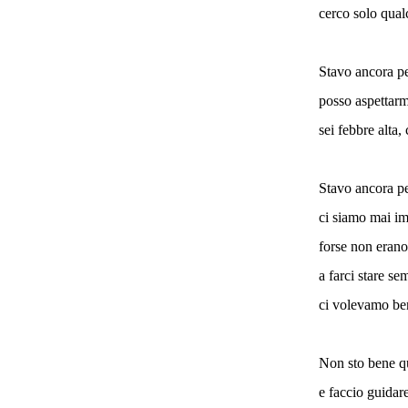
cerco solo qual
Stavo ancora p
posso aspettarm
sei febbre alta
Stavo ancora p
ci siamo mai i
forse non erano
a farci stare s
ci volevamo be
Non sto bene q
e faccio guidare