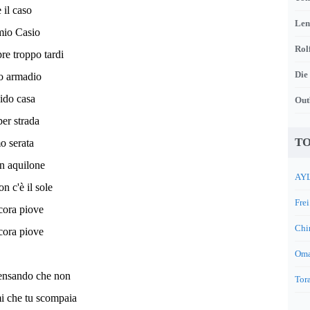
 il caso
Len
 mio Casio
Rol
pre troppo tardi
Die
io armadio
ido casa
Out
per strada
TO
o serata
un aquilone
AYL
on c'è il sole
Frei
ncora piove
Chi
ncora piove
Oma
ensando che non
Tora
i che tu scompaia