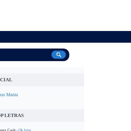
CIAL
ras Mania
P LETRAS
my Cash -
Ok letra