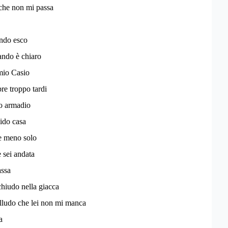
, che non mi passa
ando esco
ando è chiaro
 mio Casio
pre troppo tardi
io armadio
ido casa
re meno solo
 sei andata
assa
hiudo nella giacca
lludo che lei non mi manca
a