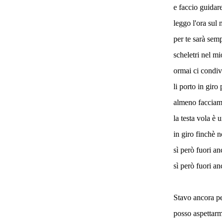
e faccio guidare
leggo l'ora sul
per te sarà sem
scheletri nel m
ormai ci condiv
li porto in giro 
almeno facciam
la testa vola è 
in giro finchè n
sì però fuori a
sì però fuori a
Stavo ancora p
posso aspettarm