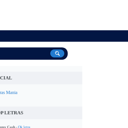
CIAL
ras Mania
P LETRAS
my Cash -
Ok letra