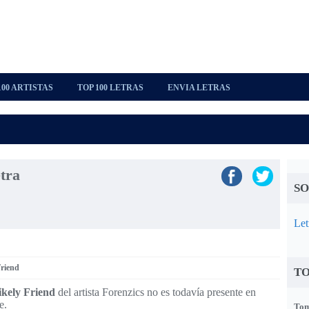
100 ARTISTAS
TOP 100 LETRAS
ENVIA LETRAS
tra
SO
Let
Friend
TO
ikely Friend
del artista Forenzics no es todavía presente en
e.
Tom