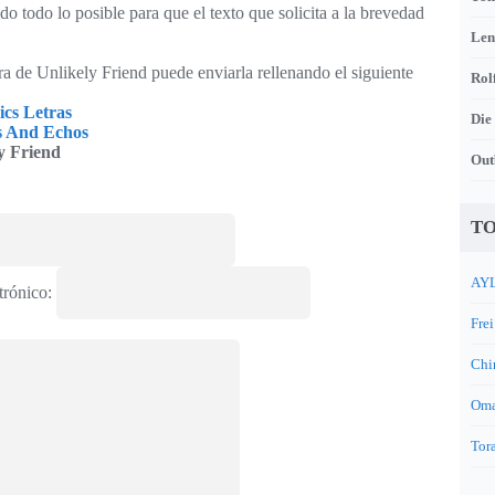
o todo lo posible para que el texto que solicita a la brevedad
Len
tra de Unlikely Friend puede enviarla rellenando el siguiente
Rol
ics Letras
Die
s And Echos
y Friend
Out
TO
AYL
trónico:
Frei
Chi
Oma
Tora