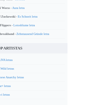
i Woess -
Aura letra
f Zuckowski -
Es Schneit letra
 Flippers -
Lotosblume letra
breakband -
Zehntausend Gründe letra
P ARTISTAS
IVA letras
.Wild letras
nese Anarchy letras
r+ letras
-i letras