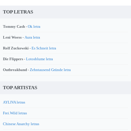
TOP LETRAS
Tommy Cash -
Ok letra
Leni Woess -
Aura letra
Rolf Zuckowski -
Es Schneit letra
Die Flippers -
Lotosblume letra
Outbreakband -
Zehntausend Gründe letra
TOP ARTISTAS
AYLIVA letras
Frei.Wild letras
Chinese Anarchy letras