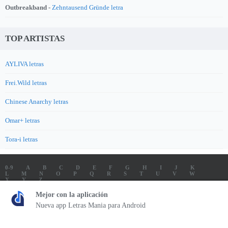
Outbreakband -
Zehntausend Gründe letra
TOP ARTISTAS
AYLIVA letras
Frei.Wild letras
Chinese Anarchy letras
Omar+ letras
Tora-i letras
0-9
A
B
C
D
E
F
G
H
I
J
K
L
M
N
O
P
Q
R
S
T
U
V
W
X
Y
Z
LETRAS
SOUNDTRACK LETRAS
TOP 100 ARTISTAS
Mejor con la aplicación
TOP 100 LETRAS
ENVIA LETRAS
Nueva app Letras Mania para Android
Letrasmania.com - Copyright © 2026 - All Rights Reserved