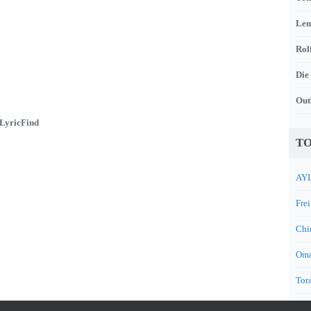
Len
Rol
Die
Out
LyricFind
TO
AYL
Frei
Chi
Oma
Tora