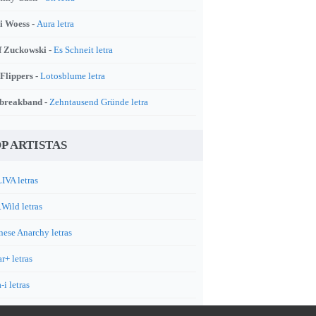
i Woess -
Aura letra
f Zuckowski -
Es Schneit letra
 Flippers -
Lotosblume letra
breakband -
Zehntausend Gründe letra
P ARTISTAS
IVA letras
.Wild letras
nese Anarchy letras
r+ letras
-i letras