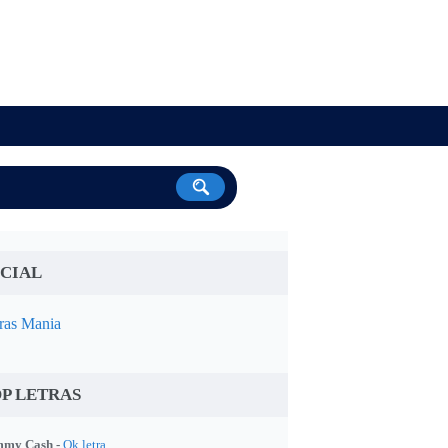
CIAL
ras Mania
P LETRAS
my Cash -
Ok letra