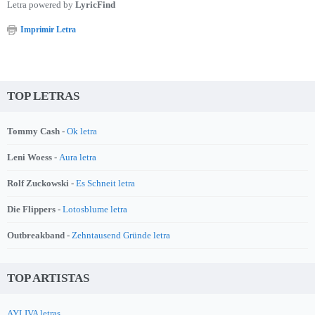
Letra powered by
LyricFind
Imprimir Letra
TOP LETRAS
Tommy Cash -
Ok letra
Leni Woess -
Aura letra
Rolf Zuckowski -
Es Schneit letra
Die Flippers -
Lotosblume letra
Outbreakband -
Zehntausend Gründe letra
TOP ARTISTAS
AYLIVA letras