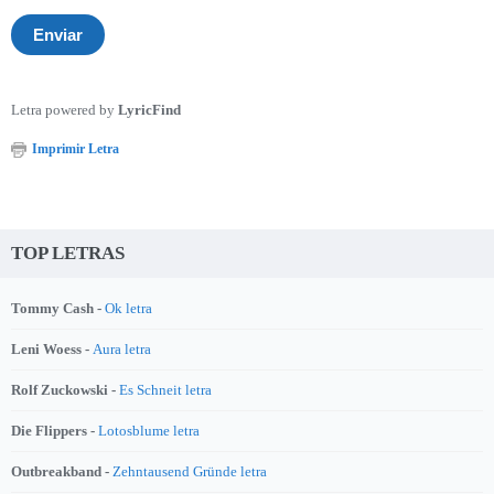
Letra powered by
LyricFind
Imprimir Letra
TOP LETRAS
Tommy Cash -
Ok letra
Leni Woess -
Aura letra
Rolf Zuckowski -
Es Schneit letra
Die Flippers -
Lotosblume letra
Outbreakband -
Zehntausend Gründe letra