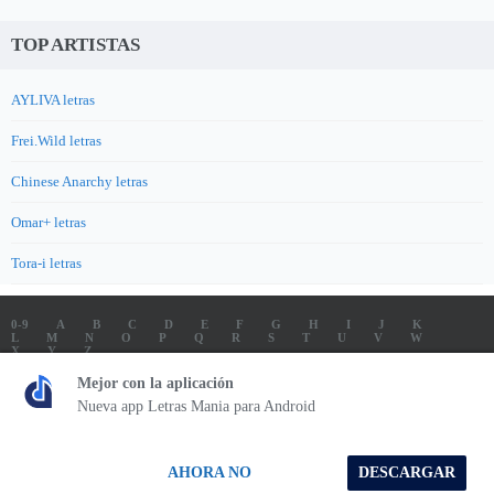
TOP ARTISTAS
AYLIVA letras
Frei.Wild letras
Chinese Anarchy letras
Omar+ letras
Tora-i letras
0-9
A
B
C
D
E
F
G
H
I
J
K
L
M
N
O
P
Q
R
S
T
U
V
W
X
Y
Z
LETRAS
SOUNDTRACK LETRAS
TOP 100 ARTISTAS
Mejor con la aplicación
TOP 100 LETRAS
ENVIA LETRAS
Nueva app Letras Mania para Android
Letrasmania.com - Copyright © 2026 - All Rights Reserved
AHORA NO
DESCARGAR