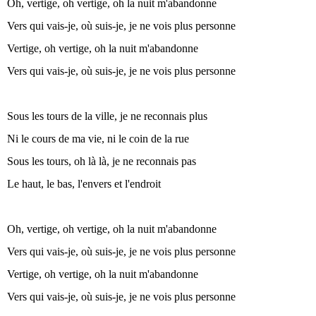
Oh, vertige, oh vertige, oh la nuit m'abandonne
Vers qui vais-je, où suis-je, je ne vois plus personne
Vertige, oh vertige, oh la nuit m'abandonne
Vers qui vais-je, où suis-je, je ne vois plus personne
Sous les tours de la ville, je ne reconnais plus
Ni le cours de ma vie, ni le coin de la rue
Sous les tours, oh là là, je ne reconnais pas
Le haut, le bas, l'envers et l'endroit
Oh, vertige, oh vertige, oh la nuit m'abandonne
Vers qui vais-je, où suis-je, je ne vois plus personne
Vertige, oh vertige, oh la nuit m'abandonne
Vers qui vais-je, où suis-je, je ne vois plus personne