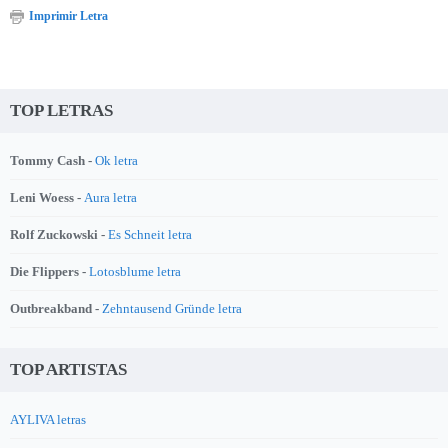
Imprimir Letra
TOP LETRAS
Tommy Cash -
Ok letra
Leni Woess -
Aura letra
Rolf Zuckowski -
Es Schneit letra
Die Flippers -
Lotosblume letra
Outbreakband -
Zehntausend Gründe letra
TOP ARTISTAS
AYLIVA letras