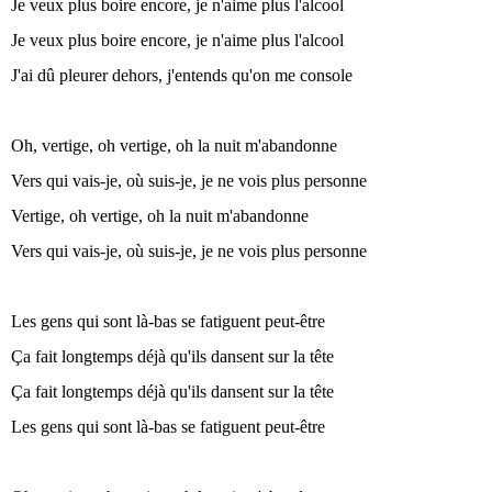
Je veux plus boire encore, je n'aime plus l'alcool
Je veux plus boire encore, je n'aime plus l'alcool
J'ai dû pleurer dehors, j'entends qu'on me console
Oh, vertige, oh vertige, oh la nuit m'abandonne
Vers qui vais-je, où suis-je, je ne vois plus personne
Vertige, oh vertige, oh la nuit m'abandonne
Vers qui vais-je, où suis-je, je ne vois plus personne
Les gens qui sont là-bas se fatiguent peut-être
Ça fait longtemps déjà qu'ils dansent sur la tête
Ça fait longtemps déjà qu'ils dansent sur la tête
Les gens qui sont là-bas se fatiguent peut-être