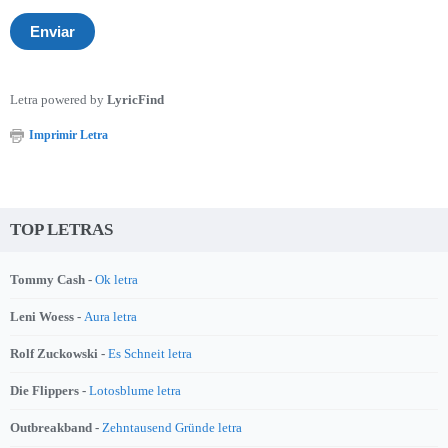
Letra powered by
LyricFind
Imprimir Letra
TOP LETRAS
Tommy Cash -
Ok letra
Leni Woess -
Aura letra
Rolf Zuckowski -
Es Schneit letra
Die Flippers -
Lotosblume letra
Outbreakband -
Zehntausend Gründe letra