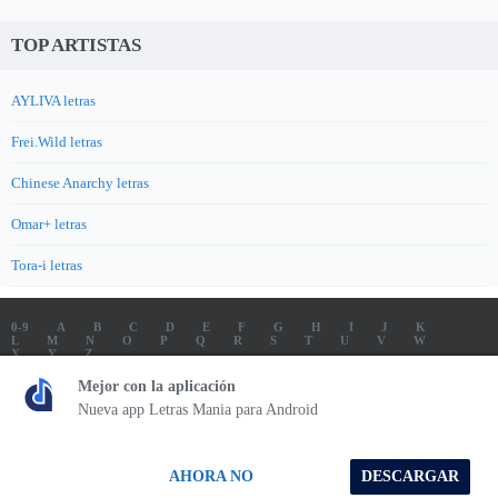
TOP ARTISTAS
AYLIVA letras
Frei.Wild letras
Chinese Anarchy letras
Omar+ letras
Tora-i letras
0-9
A
B
C
D
E
F
G
H
I
J
K
L
M
N
O
P
Q
R
S
T
U
V
W
X
Y
Z
LETRAS
SOUNDTRACK LETRAS
TOP 100 ARTISTAS
Mejor con la aplicación
TOP 100 LETRAS
ENVIA LETRAS
Nueva app Letras Mania para Android
Letrasmania.com - Copyright © 2026 - All Rights Reserved
AHORA NO
DESCARGAR