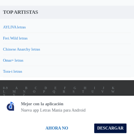
TOP ARTISTAS
AYLIVA letras
Frei.Wild letras
Chinese Anarchy letras
Omar+ letras
Tora-i letras
0-9
A
B
C
D
E
F
G
H
I
J
K
L
M
N
O
P
Q
R
S
T
U
V
W
X
Y
Z
LETRAS
SOUNDTRACK LETRAS
TOP 100 ARTISTAS
Mejor con la aplicación
TOP 100 LETRAS
ENVIA LETRAS
Nueva app Letras Mania para Android
Letrasmania.com - Copyright © 2026 - All Rights Reserved
AHORA NO
DESCARGAR