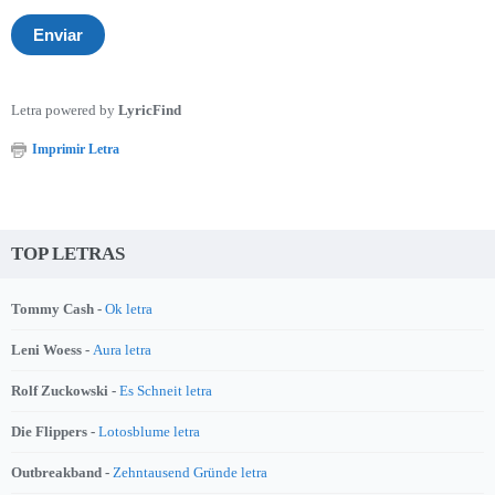
Letra powered by
LyricFind
Imprimir Letra
TOP LETRAS
Tommy Cash -
Ok letra
Leni Woess -
Aura letra
Rolf Zuckowski -
Es Schneit letra
Die Flippers -
Lotosblume letra
Outbreakband -
Zehntausend Gründe letra