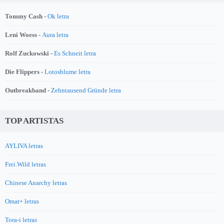
Tommy Cash -
Ok letra
Leni Woess -
Aura letra
Rolf Zuckowski -
Es Schneit letra
Die Flippers -
Lotosblume letra
Outbreakband -
Zehntausend Gründe letra
TOP ARTISTAS
AYLIVA letras
Frei.Wild letras
Chinese Anarchy letras
Omar+ letras
Tora-i letras