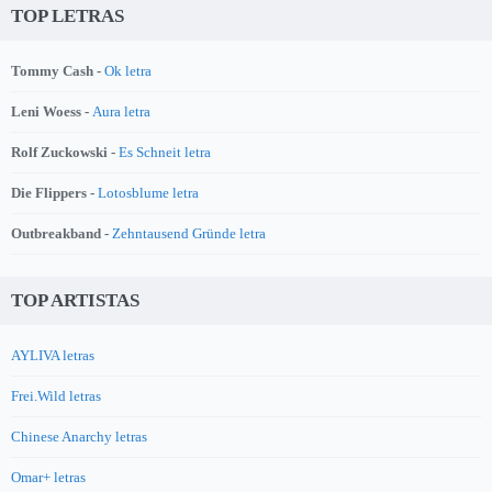
TOP LETRAS
Tommy Cash -
Ok letra
Leni Woess -
Aura letra
Rolf Zuckowski -
Es Schneit letra
Die Flippers -
Lotosblume letra
Outbreakband -
Zehntausend Gründe letra
TOP ARTISTAS
AYLIVA letras
Frei.Wild letras
Chinese Anarchy letras
Omar+ letras