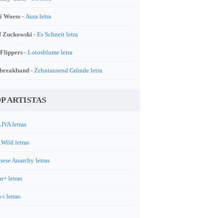
i Woess -
Aura letra
f Zuckowski -
Es Schneit letra
 Flippers -
Lotosblume letra
breakband -
Zehntausend Gründe letra
P ARTISTAS
IVA letras
.Wild letras
nese Anarchy letras
r+ letras
-i letras