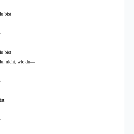
du bist
b
du bist
du, nicht, wie du—
b
ist
b