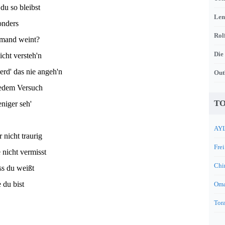
 du so bleibst
Len
onders
Rol
mand weint?
Die
icht versteh'n
erd' das nie angeh'n
Out
jedem Versuch
TO
niger seh'
AYL
 nicht traurig
Frei
 nicht vermisst
Chi
ass du weißt
 du bist
Oma
Tora