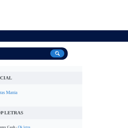
CIAL
ras Mania
P LETRAS
my Cash -
Ok letra