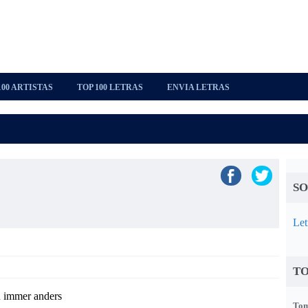
100 ARTISTAS
TOP 100 LETRAS
ENVIA LETRAS
SO
Let
TO
u immer anders
Tom