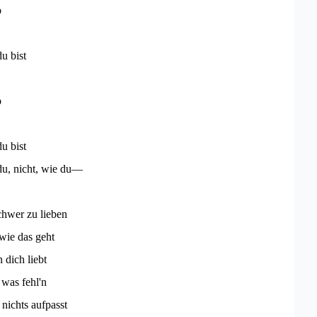
b
du bist
b
du bist
du, nicht, wie du—
chwer zu lieben
wie das geht
dich liebt
 was fehl'n
 nichts aufpasst