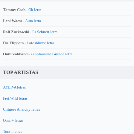
Tommy Cash -
Ok letra
Leni Woess -
Aura letra
Rolf Zuckowski -
Es Schneit letra
Die Flippers -
Lotosblume letra
Outbreakband -
Zehntausend Gründe letra
TOP ARTISTAS
AYLIVA letras
Frei.Wild letras
Chinese Anarchy letras
Omar+ letras
Tora-i letras