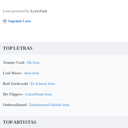
Letra powered by
LyricFind
Imprimir Letra
TOP LETRAS
Tommy Cash -
Ok letra
Leni Woess -
Aura letra
Rolf Zuckowski -
Es Schneit letra
Die Flippers -
Lotosblume letra
Outbreakband -
Zehntausend Gründe letra
TOP ARTISTAS