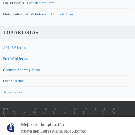
Die Flippers -
Lotosblume letra
Outbreakband -
Zehntausend Gründe letra
TOP ARTISTAS
AYLIVA letras
Frei.Wild letras
Chinese Anarchy letras
Omar+ letras
Tora-i letras
0-9
A
B
C
D
E
F
G
H
I
J
K
L
M
N
O
P
Q
R
S
T
U
V
W
X
Y
Z
LETRAS
SOUNDTRACK LETRAS
TOP 100 ARTISTAS
Mejor con la aplicación
TOP 100 LETRAS
ENVIA LETRAS
Nueva app Letras Mania para Android
Letrasmania.com - Copyright © 2026 - All Rights Reserved