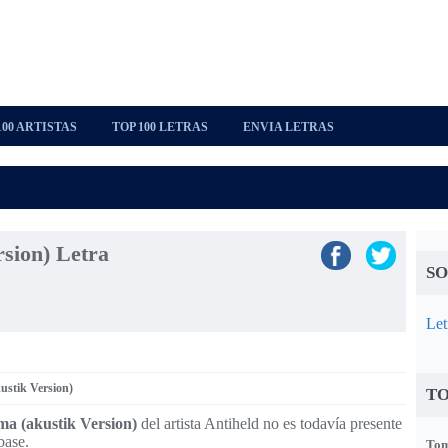
100 ARTISTAS
TOP 100 LETRAS
ENVIA LETRAS
sion) Letra
SO
Let
ustik Version)
TO
a (akustik Version)
del artista Antiheld no es todavía presente
base.
Tom