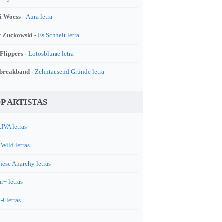
i Woess -
Aura letra
f Zuckowski -
Es Schneit letra
 Flippers -
Lotosblume letra
breakband -
Zehntausend Gründe letra
P ARTISTAS
IVA letras
.Wild letras
nese Anarchy letras
r+ letras
-i letras