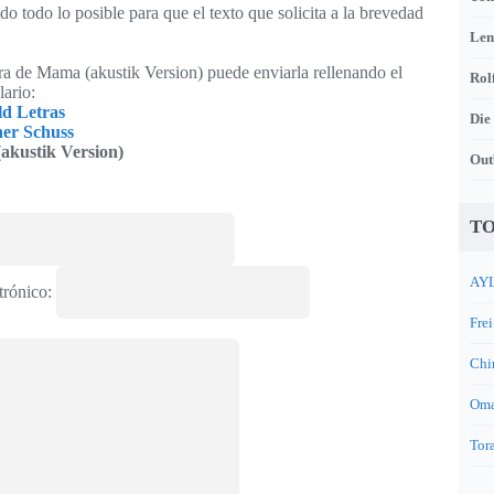
o todo lo posible para que el texto que solicita a la brevedad
Len
tra de Mama (akustik Version) puede enviarla rellenando el
Rol
lario:
ld Letras
Die
er Schuss
akustik Version)
Out
TO
AYL
trónico:
Frei
Chi
Oma
Tora