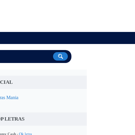
CIAL
ras Mania
P LETRAS
my Cash -
Ok letra