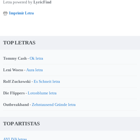
Letra powered by
LyricFind
Imprimir Letra
TOP LETRAS
Tommy Cash -
Ok letra
Leni Woess -
Aura letra
Rolf Zuckowski -
Es Schneit letra
Die Flippers -
Lotosblume letra
Outbreakband -
Zehntausend Gründe letra
TOP ARTISTAS
AYLIVA letras