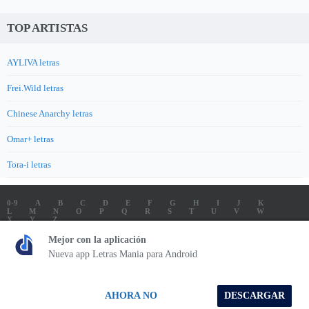
TOP ARTISTAS
AYLIVA letras
Frei.Wild letras
Chinese Anarchy letras
Omar+ letras
Tora-i letras
0-9
A
B
C
D
E
F
G
H
I
J
K
L
M
N
O
P
Q
R
S
T
U
V
W
X
Y
Z
LETRAS
SOUNDTRACK LETRAS
TOP 100 ARTISTAS
Mejor con la aplicación
TOP 100 LETRAS
ENVIA LETRAS
Nueva app Letras Mania para Android
Letrasmania.com - Copyright © 2026 - All Rights Reserved
AHORA NO
DESCARGAR