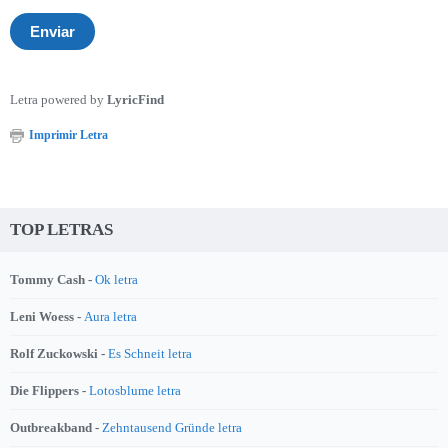
Letra powered by
LyricFind
Imprimir Letra
TOP LETRAS
Tommy Cash -
Ok letra
Leni Woess -
Aura letra
Rolf Zuckowski -
Es Schneit letra
Die Flippers -
Lotosblume letra
Outbreakband -
Zehntausend Gründe letra