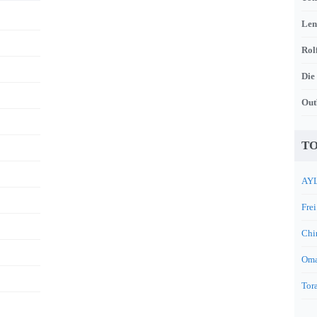
Len
Rol
Die
Out
TO
AYL
Frei
Chi
Oma
Tora