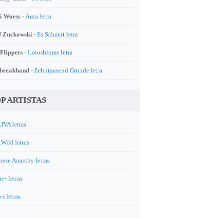
i Woess -
Aura letra
f Zuckowski -
Es Schneit letra
 Flippers -
Lotosblume letra
breakband -
Zehntausend Gründe letra
P ARTISTAS
IVA letras
.Wild letras
nese Anarchy letras
r+ letras
-i letras