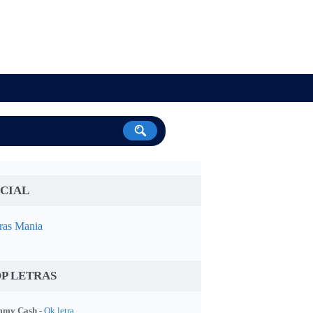
CIAL
ras Mania
P LETRAS
my Cash -
Ok letra