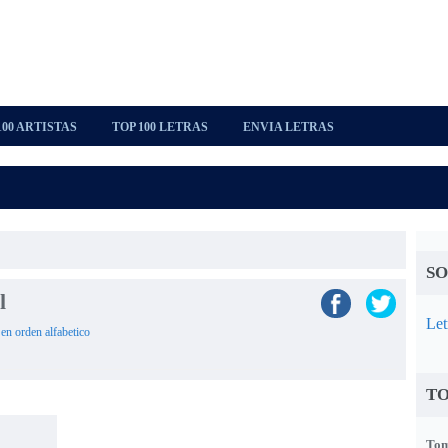
100 ARTISTAS
TOP 100 LETRAS
ENVIA LETRAS
SO
l
Let
 en orden alfabetico
TO
Tom