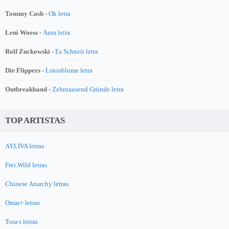
Tommy Cash -
Ok letra
Leni Woess -
Aura letra
Rolf Zuckowski -
Es Schneit letra
Die Flippers -
Lotosblume letra
Outbreakband -
Zehntausend Gründe letra
TOP ARTISTAS
AYLIVA letras
Frei.Wild letras
Chinese Anarchy letras
Omar+ letras
Tora-i letras