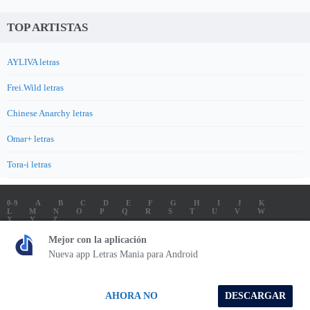
TOP ARTISTAS
AYLIVA letras
Frei.Wild letras
Chinese Anarchy letras
Omar+ letras
Tora-i letras
0-9
A
B
C
D
E
F
G
H
I
J
K
L
M
N
O
P
Q
R
S
T
U
V
W
X
Y
Z
LETRAS
SOUNDTRACK LETRAS
TOP 100 ARTISTAS
Mejor con la aplicación
TOP 100 LETRAS
ENVIA LETRAS
Nueva app Letras Mania para Android
Letrasmania.com - Copyright © 2026 - All Rights Reserved
AHORA NO
DESCARGAR