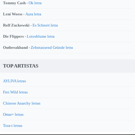
Tommy Cash -
Ok letra
Leni Woess -
Aura letra
Rolf Zuckowski -
Es Schneit letra
Die Flippers -
Lotosblume letra
Outbreakband -
Zehntausend Gründe letra
TOP ARTISTAS
AYLIVA letras
Frei.Wild letras
Chinese Anarchy letras
Omar+ letras
Tora-i letras