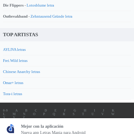
Die Flippers -
Lotosblume letra
Outbreakband -
Zehntausend Gründe letra
TOP ARTISTAS
AYLIVA letras
Frei.Wild letras
Chinese Anarchy letras
Omar+ letras
Tora-i letras
0-9
A
B
C
D
E
F
G
H
I
J
K
L
M
N
O
P
Q
R
S
T
U
V
W
X
Y
Z
LETRAS
SOUNDTRACK LETRAS
TOP 100 ARTISTAS
Mejor con la aplicación
TOP 100 LETRAS
ENVIA LETRAS
Nueva app Letras Mania para Android