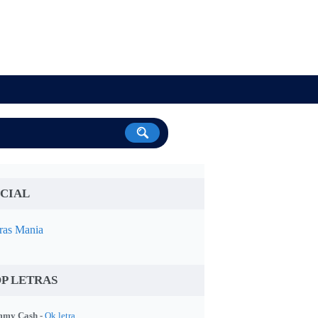
CIAL
ras Mania
P LETRAS
my Cash -
Ok letra