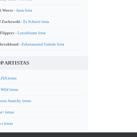
i Woess -
Aura letra
f Zuckowski -
Es Schneit letra
 Flippers -
Lotosblume letra
breakband -
Zehntausend Gründe letra
P ARTISTAS
IVA letras
.Wild letras
nese Anarchy letras
r+ letras
-i letras