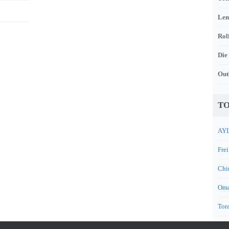
Len
Rol
Die
Out
TO
AYL
Frei
Chi
Oma
Tora