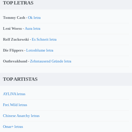
TOP LETRAS
Tommy Cash -
Ok letra
Leni Woess -
Aura letra
Rolf Zuckowski -
Es Schneit letra
Die Flippers -
Lotosblume letra
Outbreakband -
Zehntausend Gründe letra
TOP ARTISTAS
AYLIVA letras
Frei.Wild letras
Chinese Anarchy letras
Omar+ letras